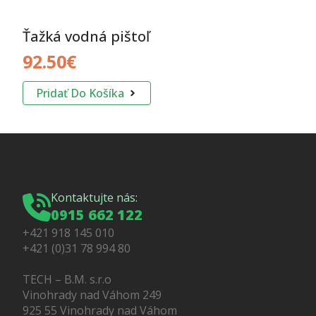
Ťažká vodná pištoľ
92.50
€
Pridať Do Košíka
Kontaktujte nás:
0915 662 122
+421 918 145 010
+421 (0)31 78 994 80
TECH – B.M. s.r.o
Vinohrady nad Váhom 249
925 55 Vinohrady nad Váhom