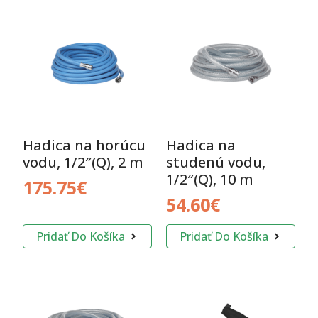
Hadica na horúcu
Hadica na
vodu, 1/2″(Q), 2 m
studenú vodu,
1/2″(Q), 10 m
175.75
€
54.60
€
Pridať Do Košíka
Pridať Do Košíka