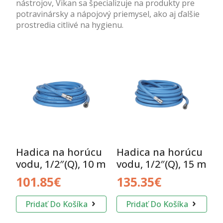
nástrojov, Vikan sa špecializuje na produkty pre
potravinársky a nápojový priemysel, ako aj ďalšie
prostredia citlivé na hygienu.
Zobrazuje sa 7 výsledkov
Hadica na horúcu
Hadica na horúcu
vodu, 1/2″(Q), 10 m
vodu, 1/2″(Q), 15 m
101.85
€
135.35
€
Pridať Do Košíka
Pridať Do Košíka