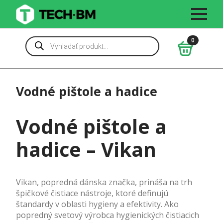
Skip
to
main
Products
0
content
search
Vodné pištole a hadice
Vodné pištole a
hadice – Vikan
Vikan, popredná dánska značka, prináša na trh
špičkové čistiace nástroje, ktoré definujú
štandardy v oblasti hygieny a efektivity. Ako
popredný svetový výrobca hygienických čistiacich