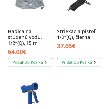
Hadica na
Striekacia pištoľ
studenú vodu,
1/2″(Q), čierna
1/2″(Q), 15 m
37.65
€
64.00
€
Pridať Do Košíka
Pridať Do Košíka