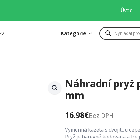
Úvod
Products
Kategórie
22
search
Náhradní pryž 
mm
16.98
€
Bez DPH
Výměnná kazeta s dvojitou čepe
Pryž je barevně kódovaná a lze 