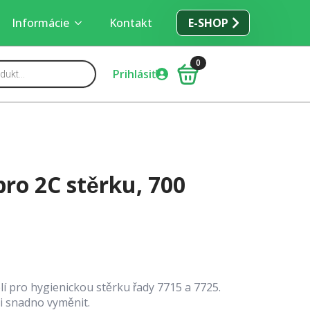
Informácie
Kontakt
E-SHOP
0
Prihlásiť
pro 2C stěrku, 700
lí pro hygienickou stěrku řady 7715 a 7725.
ji snadno vyměnit.