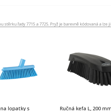
u stěrku řady 7715 a 7725. Pryž je barevně kódovaná a lze j
na lopatky s
Ručná kefa L, 200 mm