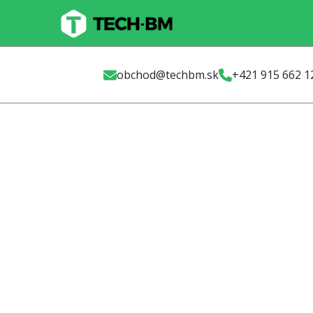
Skip
to
main
content
obchod@techbm.sk
+421 915 662 1