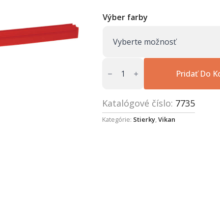
Výber farby
množstvo
Náhradní
Pridať Do K
pryž
pro
2C
stěrku,
Katalógové číslo:
7735
700
mm
Kategórie:
Stierky
,
Vikan