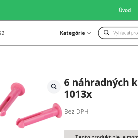
Úvod
Products
Kategórie
22
search
6 náhradných k
1013x
Bez DPH
Tento produkt nie je mo