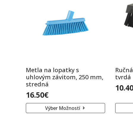
Metla na lopatky s
Ručná
uhlovým závitom, 250 mm,
tvrdá
stredná
10.4
16.50
€
Tento
Tento
Výber Možností
produkt
produk
má
má
viacero
viacero
variantov.
varianto