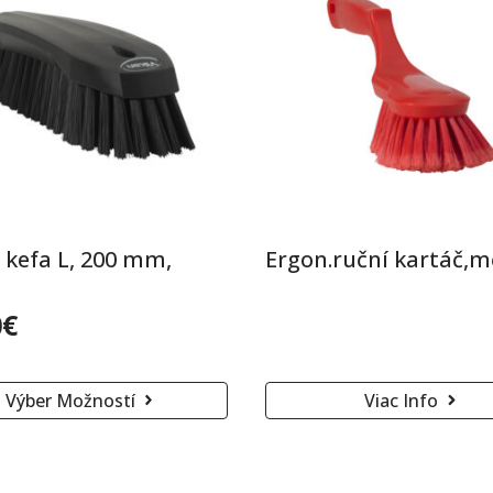
 kefa L, 200 mm,
Ergon.ruční kartáč,m
0
€
Výber Možností
Viac Info
t
v.