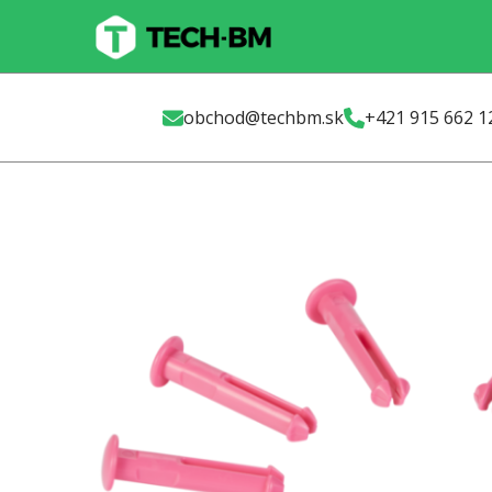
Skip
to
main
content
obchod@techbm.sk
+421 915 662 1