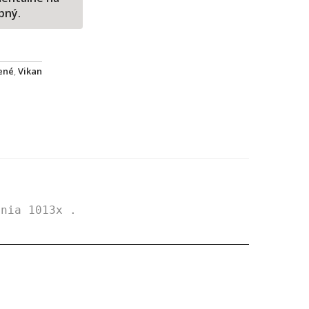
pný.
ené
,
Vikan
enia
 1013x .