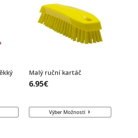
ěkký
Malý ruční kartáč
6.95
€
Tento
Výber Možností
produkt
má
viacero
variantov.