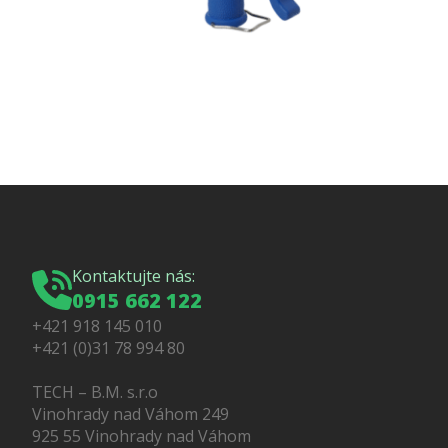
Kontaktujte nás:
0915 662 122
+421 918 145 010
+421 (0)31 78 994 80
TECH – B.M. s.r.o
Vinohrady nad Váhom 249
925 55 Vinohrady nad Váhom