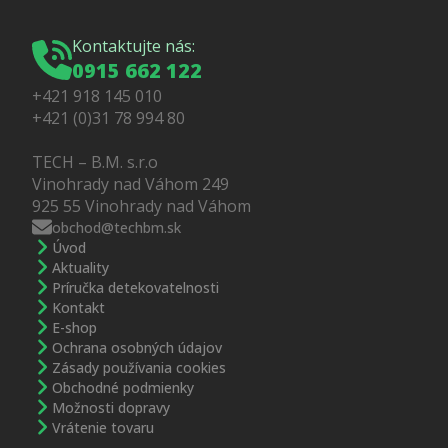
Kontaktujte nás:
0915 662 122
+421 918 145 010
+421 (0)31 78 994 80
TECH – B.M. s.r.o
Vinohrady nad Váhom 249
925 55 Vinohrady nad Váhom
obchod@techbm.sk
Úvod
Aktuality
Príručka detekovatelnosti
Kontakt
E-shop
Ochrana osobných údajov
Zásady používania cookies
Obchodné podmienky
Možnosti dopravy
Vrátenie tovaru