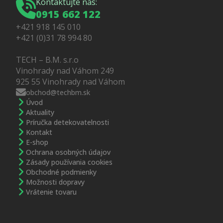
Kontaktujte nás:
0915 662 122
+421 918 145 010
+421 (0)31 78 994 80
TECH – B.M. s.r.o
Vinohrady nad Váhom 249
925 55 Vinohrady nad Váhom
obchod@techbm.sk
Úvod
Aktuality
Príručka detekovatelnosti
Kontakt
E-shop
Ochrana osobných údajov
Zásady používania cookies
Obchodné podmienky
Možnosti dopravy
Vrátenie tovaru