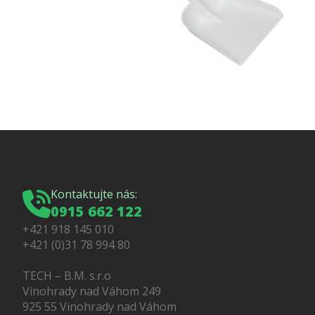
Kontaktujte nás:
0915 662 122
+421 918 145 010
+421 (0)31 78 994 80
TECH – B.M. s.r.o
Vinohrady nad Váhom 249
925 55 Vinohrady nad Váhom