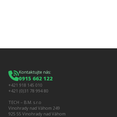
Kontaktujte nás:
0915 662 122
+421 918 145 010
+421 (0)31 78 994 80
TECH – B.M. s.r.o
Vinohrady nad Váhom 249
925 55 Vinohrady nad Váhom