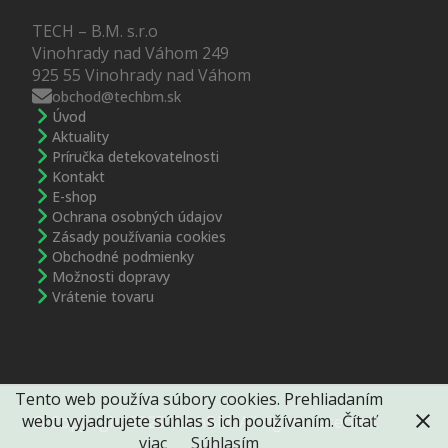
TECH – B.M. s.r.o
Vinohrady nad Váhom 249
925 55 Vinohrady nad Váhom
obchod@techbm.sk
Úvod
Aktuality
Príručka detekovatelnosti
Kontakt
E-shop
Ochrana osobných údajov
Zásady používania cookies
Obchodné podmienky
Možnosti dopravy
Vrátenie tovaru
Tento web používa súbory cookies. Prehliadaním
webu vyjadrujete súhlas s ich používaním.
Čítať
© Copyright 2025 TechBM. All rights reserved.
viac
Súhlasím