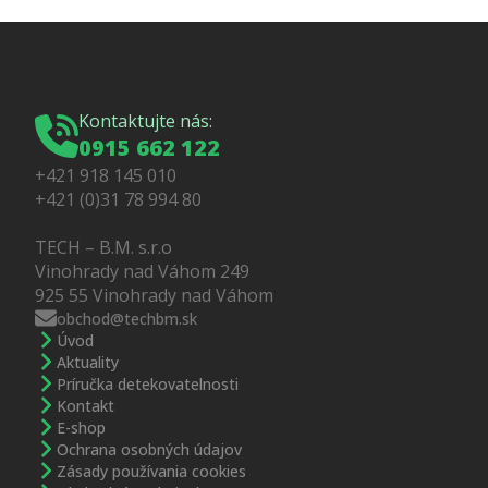
Kontaktujte nás:
0915 662 122
+421 918 145 010
+421 (0)31 78 994 80
TECH – B.M. s.r.o
Vinohrady nad Váhom 249
925 55 Vinohrady nad Váhom
obchod@techbm.sk
Úvod
Aktuality
Príručka detekovatelnosti
Kontakt
E-shop
Ochrana osobných údajov
Zásady používania cookies