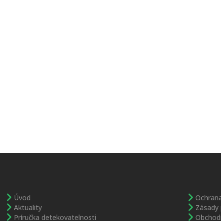
Úvod
Ochrana
Aktuality
Zásady 
Príručka detekovatelnosti
Obchod