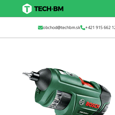
Skip
to
main
content
obchod@techbm.sk
+421 915 662 1