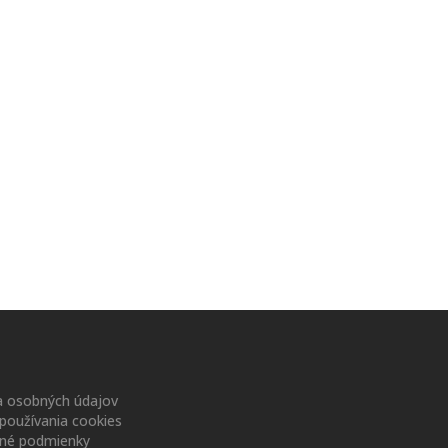
 osobných údajov
používania cookies
né podmienky